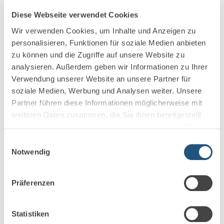
Diese Webseite verwendet Cookies
Haftung für frühere Berufsfehler und Schäden bei
Wir verwenden Cookies, um Inhalte und Anzeigen zu
Eintritt in eine Sozietät oder Partnerschaft Der
personalisieren, Funktionen für soziale Medien anbieten
Eintritt in eine Sozietät oder
zu können und die Zugriffe auf unsere Website zu
Partnerschaftsgesellschaft […]
analysieren. Außerdem geben wir Informationen zu Ihrer
Verwendung unserer Website an unsere Partner für
Mehr erfahren
soziale Medien, Werbung und Analysen weiter. Unsere
Partner führen diese Informationen möglicherweise mit
weiteren Daten zusammen, die Sie ihnen bereitgestellt
haben oder die sie im Rahmen Ihrer Nutzung der Dienste
gesammelt haben.
Einwilligungsauswahl
Notwendig
Präferenzen
Statistiken