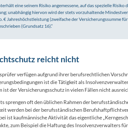
terhält eine seinem Risiko angemessene, auf das spezielle Risiko
ung; unabhängig hiervon wird der stets vorzuhaltende Mindestver
o. € Jahreshöchstleistung (zweifache der Versicherungssumme für a
eschrieben (Grundsatz 16).“
chtschutz reicht nicht
prüfer verfügen aufgrund ihrer berufsrechtlichen Vorschri
rungsbedingungen ist die Tätigkeit als Insolvenzverwalter 
st der Versicherungsschutz in vielen Fällen nicht ausrei
 sprengen oft den üblichen Rahmen der berufsständische
eit werden bei der berufsständischen Berufshaftpflichtve
ei ist kaufmännische Aktivität das eigentliche „Kerngesch
nkte, zum Beispiel die Haftung des Insolvenzverwalters f