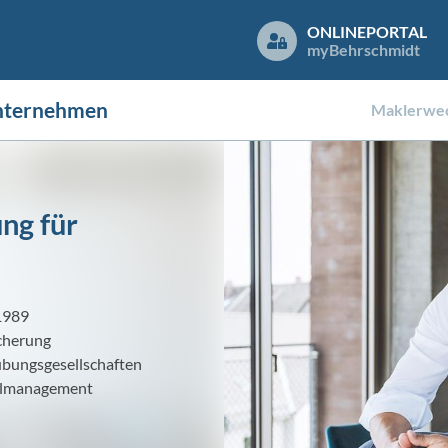
ONLINEPORTAL
my
Behrschmidt
nternehmen
Maklerwec
ng für
1989
icherung
übungsgesellschaften
selmanagement