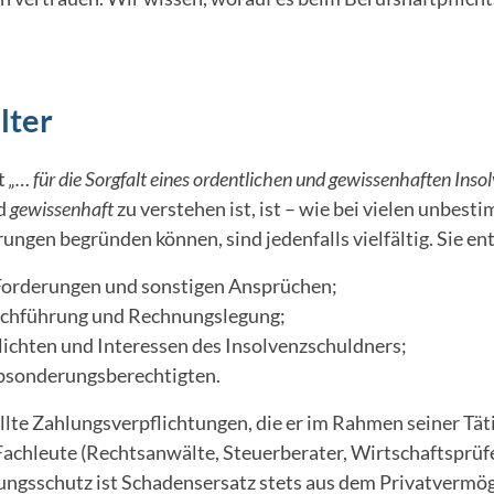
lter
ht
„… für die Sorgfalt eines ordentlichen und gewissenhaften Ins
d
gewissenhaft
zu verstehen ist, ist – wie bei vielen unbes
ungen begründen können, sind jedenfalls vielfältig. Sie en
Forderungen und sonstigen Ansprüchen;
chführung und Rechnungslegung;
chten und Interessen des Insolvenzschuldners;
Absonderungsberechtigten.
llte Zahlungsverpflichtungen, die er im Rahmen seiner Täti
 Fachleute (Rechtsanwälte, Steuerberater, Wirtschaftsprüfe
gsschutz ist Schadensersatz stets aus dem Privatvermöge