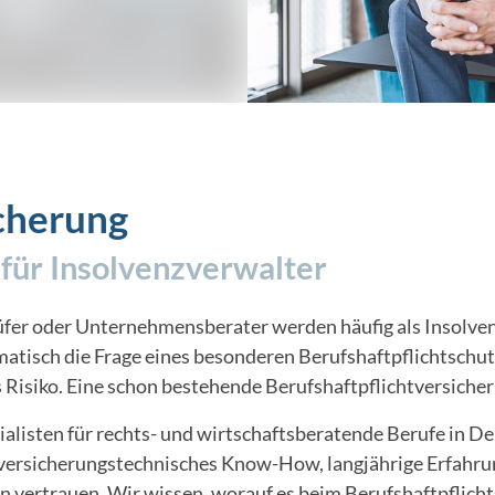
icherung
 für Insolvenzverwalter
üfer oder Unternehmensberater werden häufig als Insolven
atisch die Frage eines besonderen Berufshaftpflichtschu
s Risiko. Eine schon bestehende Berufshaftpflichtversicheru
alisten für rechts- und wirtschaftsberatende Berufe in D
 versicherungstechnisches Know-How, langjährige Erfahr
n vertrauen. Wir wissen, worauf es beim Berufshaftpflich