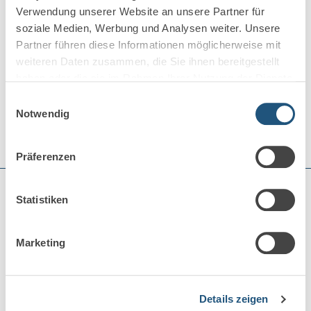
Montag bis Freitag von 08:30 bis 17:00 Uhr
Verwendung unserer Website an unsere Partner für
soziale Medien, Werbung und Analysen weiter. Unsere
oder
Partner führen diese Informationen möglicherweise mit
Beratungstermin anfragen
weiteren Daten zusammen, die Sie ihnen bereitgestellt
haben oder die sie im Rahmen Ihrer Nutzung der Dienste
gesammelt haben.
Einwilligungsauswahl
Notwendig
Präferenzen
Statistiken
Das könnte Sie auch interessieren:
Marketing
Details zeigen