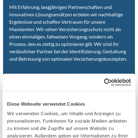
Mit Erfahrung, langjährigen Partnerschaften und
innovativen Lösungsansätzen erzielen wir nachhaltige
Ergebnisse und schaffen Vertrauen für unsere
Mandanten. Wir sehen Versicherungsschutz nicht als
einen einmaligen, fallweisen Vorgang, sondern als
Prozess, den es stetig zu optimieren gilt. Wir sind Ihr
verlässlicher Partner bei der Identifizierung, Gestaltung
und Betreuung von optimalen Versicherungskonzepten.
Erstgespräch anfragen
Was Kunden sagen
Diese Webseite verwendet Cookies
Telefonischer Kontakt
Wir verwenden Cookies, um Inhalte und Anzeigen zu
personalisieren, Funktionen für soziale Medien anbieten
0911/495 20 10
zu können und die Zugriffe auf unsere Website zu
analysieren. Außerdem geben wir Informationen zu Ihrer