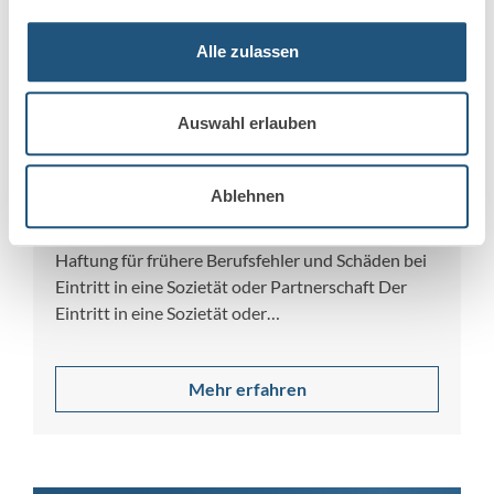
Alle zulassen
6. August 2026
Auswahl erlauben
Anwaltshaftung bei Eintritt in
Ablehnen
Sozietät & PartG – was gilt?
Haftung für frühere Berufsfehler und Schäden bei
Eintritt in eine Sozietät oder Partnerschaft Der
Eintritt in eine Sozietät oder
Partnerschaftsgesellschaft…
Mehr erfahren