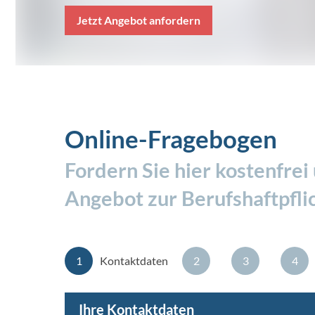
Jetzt Angebot anfordern
Online-Fragebogen
Fordern Sie hier kostenfrei
Angebot zur Berufshaftpfli
1
Kontaktdaten
2
3
4
Ihre Kontaktdaten