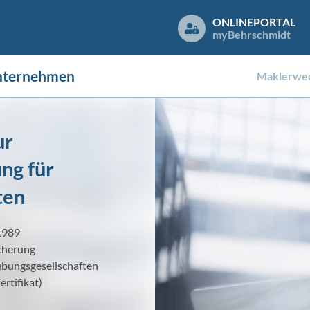
ONLINEPORTAL
my
Behrschmidt
nternehmen
Maklerwec
ur
ng für
ten
1989
icherung
übungsgesellschaften
rtifikat)