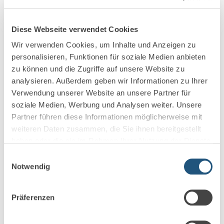
Ihr kostenfreier und unverbindlicher
Vorschlag
Diese Webseite verwendet Cookies
Wir verwenden Cookies, um Inhalte und Anzeigen zu
Sie wollen die Einrichtung und Elektronikinfrastruktur
personalisieren, Funktionen für soziale Medien anbieten
Ihrer Steuerkanzlei optimal gegen alle Gefahren
zu können und die Zugriffe auf unsere Website zu
absichern? Kein Problem, wir von Behrschmidt &
analysieren. Außerdem geben wir Informationen zu Ihrer
Kollegen helfen Ihnen gerne dabei. Wir zeigen Ihnen, wie
Verwendung unserer Website an unsere Partner für
Sie verschiedene Deckungsbausteine und möglichen
soziale Medien, Werbung und Analysen weiter. Unsere
Zusatzschutz sinnvoll miteinander kombinieren können
Partner führen diese Informationen möglicherweise mit
und suchen für Sie nach den besten Angeboten am
weiteren Daten zusammen, die Sie ihnen bereitgestellt
Markt.
haben oder die sie im Rahmen Ihrer Nutzung der Dienste
gesammelt haben.
Einwilligungsauswahl
Notwendig
Präferenzen
Unsere Fachexpertise ist Ihr Mehrwert