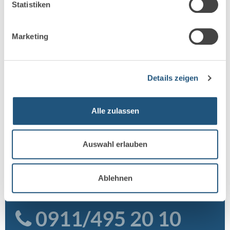
Statistiken
Mit Erfahrung, langjährigen Partnerschaften und
innovativen Lösungsansätzen erzielen wir nachhaltige
Marketing
Ergebnisse und schaffen Vertrauen für unsere
Mandanten. Wir sehen Versicherungsschutz nicht als
einen einmaligen, fallweisen Vorgang, sondern als
Prozess, den es stetig zu optimieren gilt. Wir sind Ihr
Details zeigen
verlässlicher Partner bei der Identifizierung, Gestaltung
und Betreuung von optimalen Versicherungskonzepten.
Alle zulassen
Erstgespräch anfragen
Was Kunden sagen
Auswahl erlauben
Ablehnen
Telefonischer Kontakt
0911/495 20 10