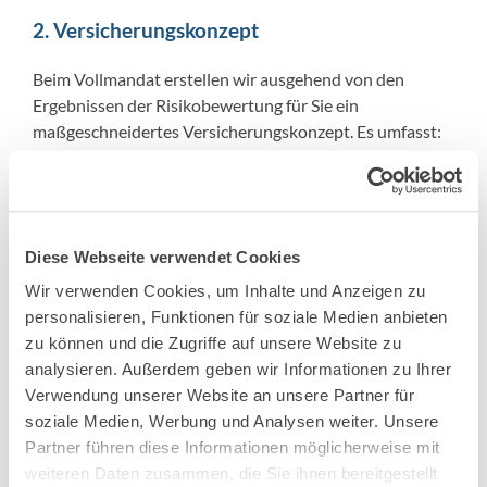
2. Versicherungskonzept
Beim Vollmandat erstellen wir ausgehend von den
Ergebnissen der Risikobewertung für Sie ein
maßgeschneidertes Versicherungskonzept. Es umfasst:
zunächst die Ausschreibung der identifizierten
Risiken bei geeigneten Versicherungspartnern – mit
dem Ziel, entsprechende Angebote zur
Risikoabdeckung zu erhalten;
Diese Webseite verwendet Cookies
die Erarbeitung einer individuellen und optimierten
Wir verwenden Cookies, um Inhalte und Anzeigen zu
Lösung auf Basis der erfolgten Rückmeldungen.
personalisieren, Funktionen für soziale Medien anbieten
zu können und die Zugriffe auf unsere Website zu
3. Laufende Anpassung und Optimierung
analysieren. Außerdem geben wir Informationen zu Ihrer
Verwendung unserer Website an unsere Partner für
Auch nach der Erarbeitung und Umsetzung des
soziale Medien, Werbung und Analysen weiter. Unsere
Versicherungskonzeptes sind wir weiterhin für Sie da.
Partner führen diese Informationen möglicherweise mit
Wir bieten Ihnen einen fest installierten Prozess
weiteren Daten zusammen, die Sie ihnen bereitgestellt