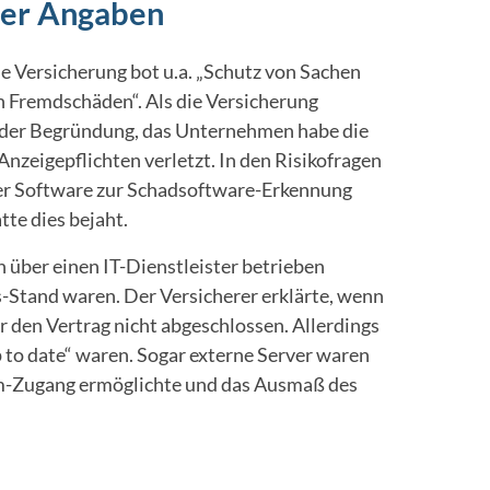
cher Angaben
 Versicherung bot u.a. „Schutz von Sachen
n Fremdschäden“. Als die Versicherung
t der Begründung, das Unternehmen habe die
zeigepflichten verletzt. In den Risikofragen
ler Software zur Schadsoftware-Erkennung
te dies bejaht.
n über einen IT-Dienstleister betrieben
ts-Stand waren. Der Versicherer erklärte, wenn
r den Vertrag nicht abgeschlossen. Allerdings
up to date“ waren. Sogar externe Server waren
em-Zugang ermöglichte und das Ausmaß des