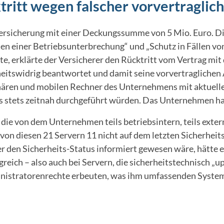
tritt wegen falscher vorvertragli
rsicherung mit einer Deckungssumme von 5 Mio. Euro. Die
en einer Betriebsunterbrechung“ und „Schutz in Fällen vo
e, erklärte der Versicherer den Rücktritt vom Vertrag mi
itswidrig beantwortet und damit seine vorvertraglichen An
tionären und mobilen Rechner des Unternehmens mit aktuel
s stets zeitnah durchgeführt würden. Das Unternehmen hat
 die von dem Unternehmen teils betriebsintern, teils exter
s von diesen 21 Servern 11 nicht auf dem letzten Sicherhei
 den Sicherheits-Status informiert gewesen wäre, hätte e
greich – also auch bei Servern, die sicherheitstechnisch „
ministratorenrechte erbeuten, was ihm umfassenden Syst