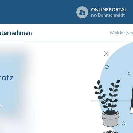
ONLINEPORTAL
my
Behrschmidt
nternehmen
Maklerwec
rotz
dt