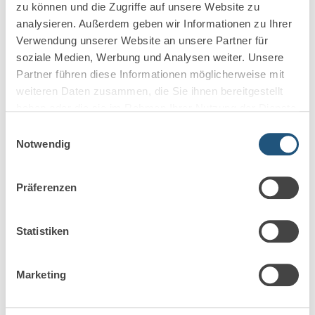
zu können und die Zugriffe auf unsere Website zu
analysieren. Außerdem geben wir Informationen zu Ihrer
Verwendung unserer Website an unsere Partner für
soziale Medien, Werbung und Analysen weiter. Unsere
Partner führen diese Informationen möglicherweise mit
weiteren Daten zusammen, die Sie ihnen bereitgestellt
haben oder die sie im Rahmen Ihrer Nutzung der Dienste
gesammelt haben.
Einwilligungsauswahl
Notwendig
2. Juni 2026
Präferenzen
Markel steigt aus der
Statistiken
Berufshaftpflicht für Anwälte und
Steuerberater aus
Marketing
Markel gibt das Geschäft mit Rechtsanwälten und
Steuerberatern auf Die Markel Corporation ist ein