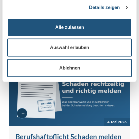
seit 1930 bestehender US-Spezialversicherer für
Details zeigen
gewerbliche […]
Alle zulassen
Mehr erfahren
Auswahl erlauben
Ablehnen
4. Mai 2026
Berufshaftpflicht Schaden melden