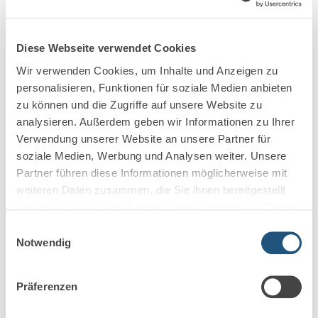
daran geknüpft, dass eine zumutbare
Umorganisation des Steuerberatungsbetriebs zur –
ganz oder teilweisen – Fortsetzung der Tätigkeit
Diese Webseite verwendet Cookies
nicht möglich ist;
Wir verwenden Cookies, um Inhalte und Anzeigen zu
bei den Verweisungsregelungen wird inzwischen
personalisieren, Funktionen für soziale Medien anbieten
weitgehend auf die abstrakte Verweisung – die
zu können und die Zugriffe auf unsere Website zu
Verweisung auf irgendeine gleichwertige Tätigkeit
analysieren. Außerdem geben wir Informationen zu Ihrer
statt Zahlung einer BU-Rente – verzichtet.
Verwendung unserer Website an unsere Partner für
Trotzdem sollte man hier genauer hinschauen.
soziale Medien, Werbung und Analysen weiter. Unsere
Entscheidend ist natürlich die Vereinbarung einer
Partner führen diese Informationen möglicherweise mit
ausreichenden Leistung für den Fall der
weiteren Daten zusammen, die Sie ihnen bereitgestellt
Berufsunfähigkeit. Die Höhe der BU-Rente hängt von
haben oder die sie im Rahmen Ihrer Nutzung der Dienste
verschiedenen Faktoren ab. 70 Prozent bis 80 Prozent
gesammelt haben.
Einwilligungsauswahl
der Nettoeinkünfte gelten als Orientierungswert. Es sind
Notwendig
aber stets die persönlichen Lebensverhältnisse mit zu
berücksichtigen. Ein guter BU-Schutz ist ein wirksamer
Präferenzen
Beitrag zur finanziellen Existenzsicherung.