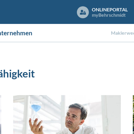
ONLINEPORTAL
my
Behrschmidt
nternehmen
Maklerwec
ähigkeit