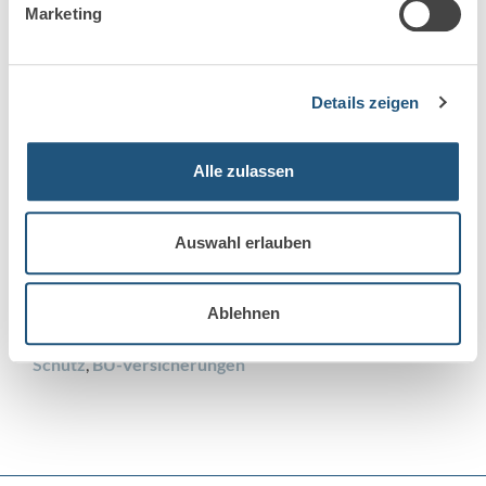
Marketing
Risikovoranfragen in der PKV und bei BU-
Versicherungen – warum anonym oft besser ist!
BU-Versicherung und Rechnungszins
Details zeigen
Laufzeit bei BU-Versicherungen richtig erfassen
Alle zulassen
Kategorie:
Berufsunfähigkeitsversicherung
,
Auswahl erlauben
Lebensversicherung
Schlagwörter
Berufsunfähigkeit
,
Ablehnen
Berufsunfähigkeitsversicherung
,
BU-Rente
,
BU-
Schutz
,
BU-Versicherungen