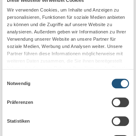
Diese Webseite verwendet Cookies
und Gesundheitsbeeinträchtigungen sind weniger
Wir verwenden Cookies, um Inhalte und Anzeigen zu
wahrscheinlich.
personalisieren, Funktionen für soziale Medien anbieten
zu können und die Zugriffe auf unsere Website zu
Wie ein „doppelter“ BU-Schutz am besten aussehen
analysieren. Außerdem geben wir Informationen zu Ihrer
sollte, hängt immer von den Umständen im konkreten
Verwendung unserer Website an unsere Partner für
Fall ab. Dafür ist eine maßgeschneiderte und individuelle
soziale Medien, Werbung und Analysen weiter. Unsere
Lösung zu entwickeln. Genau dafür empfiehlt sich die
Partner führen diese Informationen möglicherweise mit
Beratung durch Versicherungsspezialisten wie
weiteren Daten zusammen, die Sie ihnen bereitgestellt
Behrschmidt & Kollegen. Wir entwickeln einen
haben oder die sie im Rahmen Ihrer Nutzung der Dienste
optimierten Vorschlag mit leistungsstarken Tarifen am
gesammelt haben.
Markt.
Einwilligungsauswahl
Notwendig
Weitere informative Beiträge zur BU-
Präferenzen
Versicherung
Statistiken
Berufsunfähigkeit bei Steuerberatern –
Versorgungslücke!