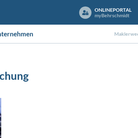
ONLINEPORTAL
my
Behrschmidt
nternehmen
Maklerwec
echung