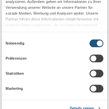
analysieren. Außerdem geben wir Informationen zu Ihrer
Verwendung unserer Website an unsere Partner für
soziale Medien, Werbung und Analysen weiter. Unsere
Partner führen diese Informationen möglicherweise mit
weiteren Daten zusammen, die Sie ihnen bereitgestellt
haben oder die sie im Rahmen Ihrer Nutzung der Dienste
gesammelt haben.
Einwilligungsauswahl
Notwendig
2. Juni 2026
Markel steigt aus der
Präferenzen
Berufshaftpflicht für Anwälte und
Steuerberater aus
Statistiken
Markel gibt das Geschäft mit Rechtsanwälten und
Steuerberatern auf Die Markel Corporation ist ein
Marketing
seit 1930 bestehender US-Spezialversicherer für
gewerbliche […]
Details zeigen