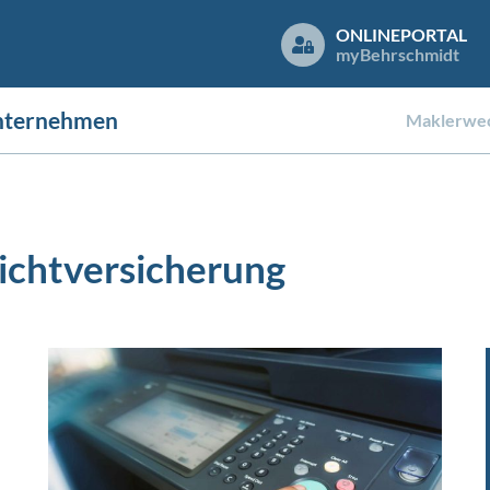
ONLINEPORTAL
my
Behrschmidt
nternehmen
Maklerwec
ichtversicherung