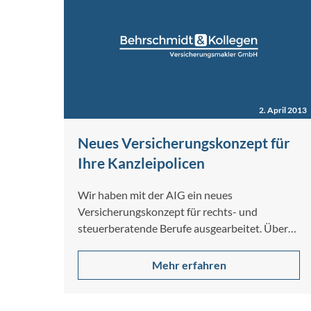
2. April 2013
Neues Versicherungskonzept für
Ihre Kanzleipolicen
Wir haben mit der AIG ein neues
Versicherungskonzept für rechts- und
steuerberatende Berufe ausgearbeitet. Über
unser Konzept bieten wir
eine Betriebshaftpflichtversicherung (Bürohaftpf
Mehr erfahren
…