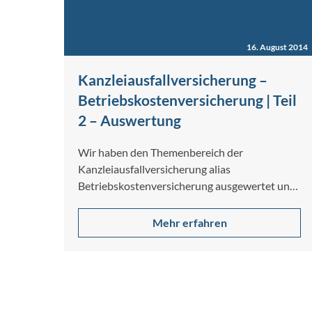
16. August 2014
Kanzleiausfallversicherung –
Betriebskostenversicherung | Teil
2 – Auswertung
Wir haben den Themenbereich der
Kanzleiausfallversicherung alias
Betriebskostenversicherung ausgewertet und
stellen Ihnen nachfolgend unsere Ergebnisse
vor. Zum Zwecke der Analyse…
Mehr erfahren