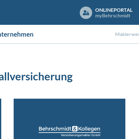
ONLINEPORTAL
my
Behrschmidt
nternehmen
Maklerwec
allversicherung