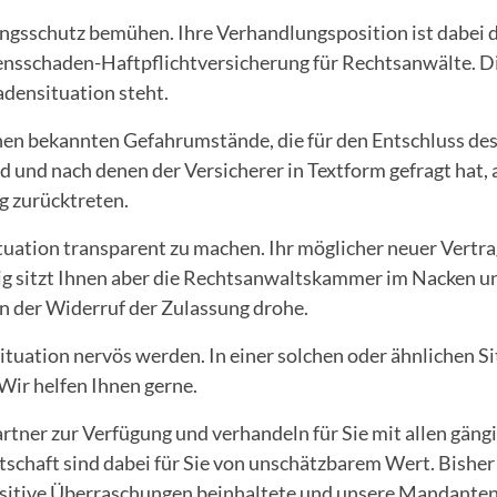
ngsschutz bemühen. Ihre Verhandlungsposition ist dabei d
nsschaden-Haftpflichtversicherung für Rechtsanwälte. Di
adensituation steht.
hnen bekannten Gefahrumstände, die für den Entschluss des
nd und nach denen der Versicherer in Textform gefragt hat, 
g zurücktreten.
ituation transparent zu machen. Ihr möglicher neuer Vertra
ig sitzt Ihnen aber die Rechtsanwaltskammer im Nacken u
n der Widerruf der Zulassung drohe.
ituation nervös werden. In einer solchen oder ähnlichen S
 Wir helfen Ihnen gerne.
tner zur Verfügung und verhandeln für Sie mit allen gäng
schaft sind dabei für Sie von unschätzbarem Wert. Bishe
sitive Überraschungen beinhaltete und unsere Mandanten s