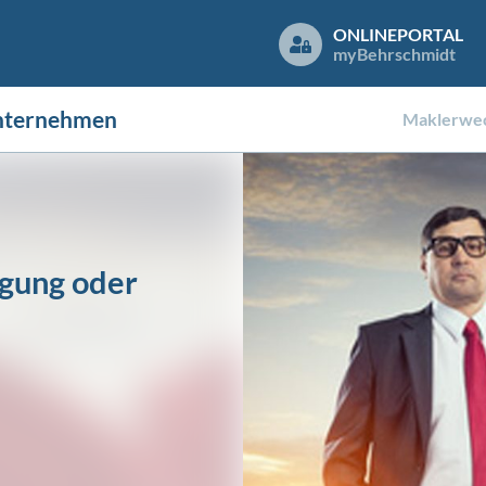
ONLINEPORTAL
my
Behrschmidt
nternehmen
Maklerwec
igung oder