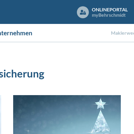
ONLINEPORTAL
my
Behrschmidt
nternehmen
Maklerwec
sicherung