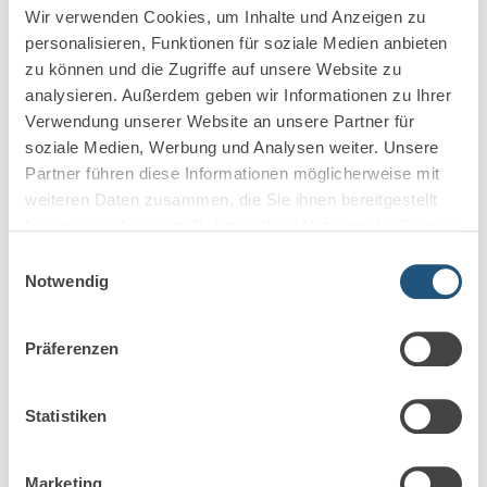
Berufshaftpflicht für Anwälte und
Wir verwenden Cookies, um Inhalte und Anzeigen zu
Steuerberater aus
personalisieren, Funktionen für soziale Medien anbieten
zu können und die Zugriffe auf unsere Website zu
Markel gibt das Geschäft mit Rechtsanwälten und
analysieren. Außerdem geben wir Informationen zu Ihrer
Steuerberatern auf Die Markel Corporation ist ein
Verwendung unserer Website an unsere Partner für
seit 1930 bestehender US-Spezialversicherer für
soziale Medien, Werbung und Analysen weiter. Unsere
gewerbliche…
Partner führen diese Informationen möglicherweise mit
weiteren Daten zusammen, die Sie ihnen bereitgestellt
Mehr erfahren
haben oder die sie im Rahmen Ihrer Nutzung der Dienste
gesammelt haben.
Einwilligungsauswahl
Notwendig
Präferenzen
Statistiken
Marketing