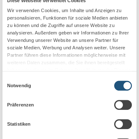
Diese Webseite verwendet Cookies
Markel steigt aus der
Wir verwenden Cookies, um Inhalte und Anzeigen zu
Berufshaftpflicht für Anwälte und
personalisieren, Funktionen für soziale Medien anbieten
Steuerberater aus
zu können und die Zugriffe auf unsere Website zu
analysieren. Außerdem geben wir Informationen zu Ihrer
Markel gibt das Geschäft mit Rechtsanwälten und
Verwendung unserer Website an unsere Partner für
Steuerberatern auf Die Markel Corporation ist ein
soziale Medien, Werbung und Analysen weiter. Unsere
seit 1930 bestehender US-Spezialversicherer für
Partner führen diese Informationen möglicherweise mit
gewerbliche…
weiteren Daten zusammen, die Sie ihnen bereitgestellt
haben oder die sie im Rahmen Ihrer Nutzung der Dienste
Mehr erfahren
gesammelt haben.
Einwilligungsauswahl
Notwendig
Präferenzen
Statistiken