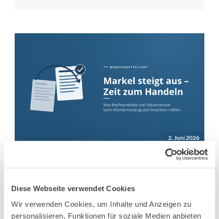
2. Juni 2026
Markel steigt aus der
Berufshaftpflicht für Anwälte und
Diese Webseite verwendet Cookies
Steuerberater aus
Wir verwenden Cookies, um Inhalte und Anzeigen zu
Markel gibt das Geschäft mit Rechtsanwälten und
personalisieren, Funktionen für soziale Medien anbieten