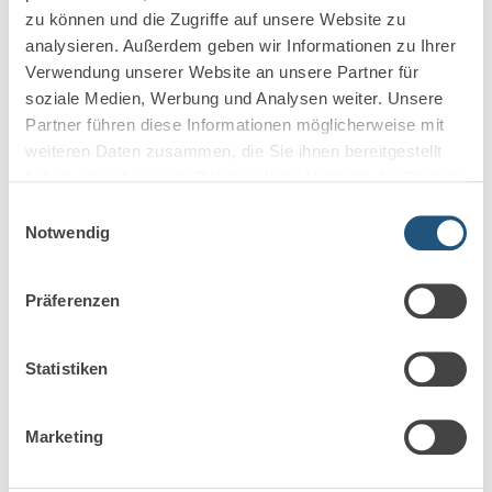
Steuerberatern auf Die Markel Corporation ist ein
zu können und die Zugriffe auf unsere Website zu
seit 1930 bestehender US-Spezialversicherer für
analysieren. Außerdem geben wir Informationen zu Ihrer
gewerbliche…
Verwendung unserer Website an unsere Partner für
soziale Medien, Werbung und Analysen weiter. Unsere
Mehr erfahren
Partner führen diese Informationen möglicherweise mit
weiteren Daten zusammen, die Sie ihnen bereitgestellt
haben oder die sie im Rahmen Ihrer Nutzung der Dienste
gesammelt haben.
Einwilligungsauswahl
Notwendig
Präferenzen
Statistiken
Marketing
4. Mai 2026