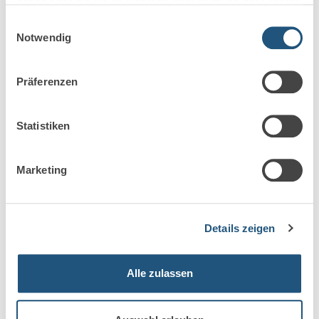
haben oder die sie im Rahmen Ihrer Nutzung der Dienste
Markel steigt aus der
gesammelt haben.
Einwilligungsauswahl
Berufshaftpflicht für Anwälte und
Notwendig
Steuerberater aus
Präferenzen
Markel gibt das Geschäft mit Rechtsanwälten und
Steuerberatern auf Die Markel Corporation ist ein
seit 1930 bestehender US-Spezialversicherer für
Statistiken
gewerbliche…
Mehr erfahren
Marketing
Details zeigen
Alle zulassen