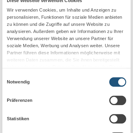
Diese Webseite verwendet Cookies
Wir verwenden Cookies, um Inhalte und Anzeigen zu
Berufshaftpflicht Schaden melden
personalisieren, Funktionen für soziale Medien anbieten
– Anleitung für Berufsträger
zu können und die Zugriffe auf unsere Website zu
analysieren. Außerdem geben wir Informationen zu Ihrer
Berufshaftpflichtschutz für Rechtsanwälte und
Verwendung unserer Website an unsere Partner für
Steuerberater. Rechtzeitig und richtig Schäden
soziale Medien, Werbung und Analysen weiter. Unsere
melden. Auch bei größter Sorgfalt und
Partner führen diese Informationen möglicherweise mit
Gewissenhaftigkeit lassen sich Berufsfehler nicht…
weiteren Daten zusammen, die Sie ihnen bereitgestellt
haben oder die sie im Rahmen Ihrer Nutzung der Dienste
Mehr erfahren
gesammelt haben.
Einwilligungsauswahl
Notwendig
Präferenzen
Statistiken