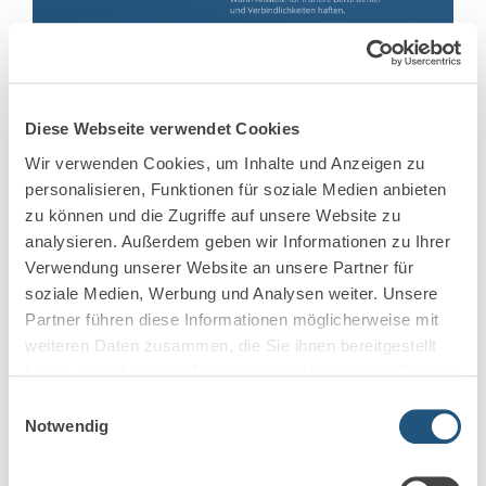
6. August 2026
Anwaltshaftung bei Eintritt in
Diese Webseite verwendet Cookies
Sozietät & PartG – was gilt?
Wir verwenden Cookies, um Inhalte und Anzeigen zu
personalisieren, Funktionen für soziale Medien anbieten
Haftung für frühere Berufsfehler und Schäden bei
zu können und die Zugriffe auf unsere Website zu
Eintritt in eine Sozietät oder Partnerschaft Der
analysieren. Außerdem geben wir Informationen zu Ihrer
Eintritt in eine Sozietät oder
Verwendung unserer Website an unsere Partner für
Partnerschaftsgesellschaft […]
soziale Medien, Werbung und Analysen weiter. Unsere
Partner führen diese Informationen möglicherweise mit
Mehr erfahren
weiteren Daten zusammen, die Sie ihnen bereitgestellt
haben oder die sie im Rahmen Ihrer Nutzung der Dienste
gesammelt haben.
Einwilligungsauswahl
Notwendig